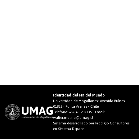
Identidad del Fin del Mundo
Universidad de Magallanes• Avenida Bulnes
01855 • Punta Arenas • Chile
Teléfono:
+56 61 207135
• Email:
walter.molina@umag.cl
Sistema desarrollado por Prodigio Consultores
en Sistema Dspace