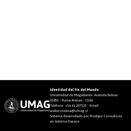
Identidad del Fin del Mundo
Universidad de Magallanes• Avenida Bulnes
01855 • Punta Arenas • Chile
Teléfono:
+56 61 207135
• Email:
walter.molina@umag.cl
Sistema desarrollado por Prodigio Consultores
en Sistema Dspace