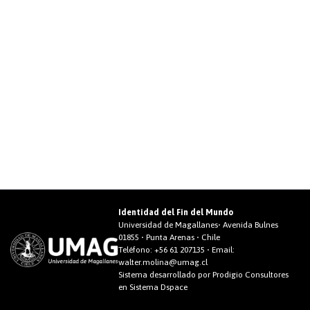
Identidad del Fin del Mundo
Universidad de Magallanes• Avenida Bulnes
01855 • Punta Arenas • Chile
Teléfono:
+56 61 207135
• Email:
walter.molina@umag.cl
Sistema desarrollado por Prodigio Consultores
en Sistema Dspace