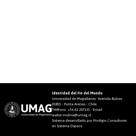
Identidad del Fin del Mundo
Universidad de Magallanes• Avenida Bulnes
01855 • Punta Arenas • Chile
Teléfono:
+56 61 207135
• Email:
walter.molina@umag.cl
Sistema desarrollado por Prodigio Consultores
en Sistema Dspace