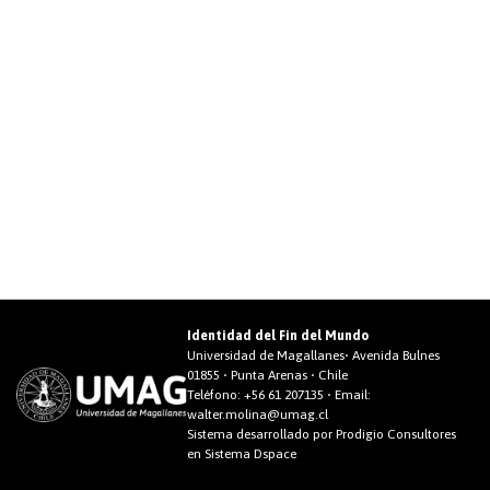
Identidad del Fin del Mundo
Universidad de Magallanes• Avenida Bulnes
01855 • Punta Arenas • Chile
Teléfono:
+56 61 207135
• Email:
walter.molina@umag.cl
Sistema desarrollado por Prodigio Consultores
en Sistema Dspace