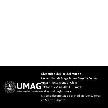
Identidad del Fin del Mundo
Universidad de Magallanes• Avenida Bulnes
01855 • Punta Arenas • Chile
Teléfono:
+56 61 207135
• Email:
walter.molina@umag.cl
Sistema desarrollado por Prodigio Consultores
en Sistema Dspace