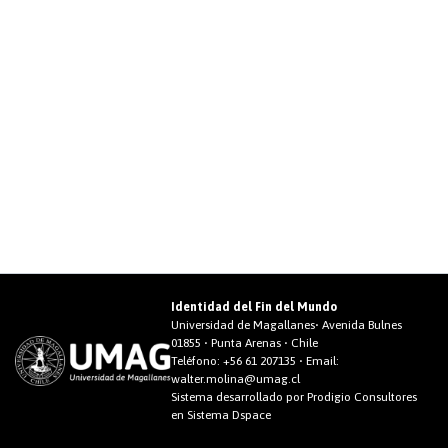
Identidad del Fin del Mundo
Universidad de Magallanes• Avenida Bulnes
01855 • Punta Arenas • Chile
Teléfono:
+56 61 207135
• Email:
walter.molina@umag.cl
Sistema desarrollado por Prodigio Consultores
en Sistema Dspace