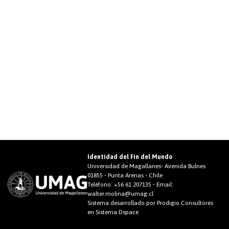
Identidad del Fin del Mundo
Universidad de Magallanes• Avenida Bulnes
01855 • Punta Arenas • Chile
Teléfono:
+56 61 207135
• Email:
walter.molina@umag.cl
Sistema desarrollado por Prodigio Consultores
en Sistema Dspace