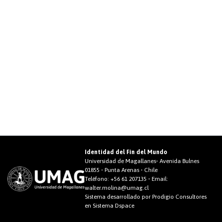
Identidad del Fin del Mundo
Universidad de Magallanes• Avenida Bulnes
01855 • Punta Arenas • Chile
Teléfono:
+56 61 207135
• Email:
walter.molina@umag.cl
Sistema desarrollado por Prodigio Consultores
en Sistema Dspace