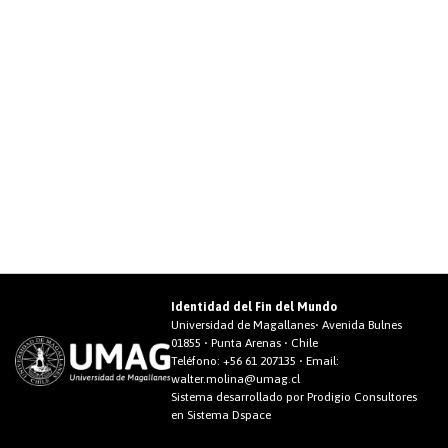
Identidad del Fin del Mundo
Universidad de Magallanes• Avenida Bulnes
01855 • Punta Arenas • Chile
Teléfono:
+56 61 207135
• Email:
walter.molina@umag.cl
Sistema desarrollado por Prodigio Consultores
en Sistema Dspace