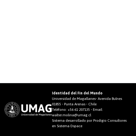
Identidad del Fin del Mundo
Universidad de Magallanes• Avenida Bulnes
01855 • Punta Arenas • Chile
Teléfono:
+56 61 207135
• Email:
walter.molina@umag.cl
Sistema desarrollado por Prodigio Consultores
en Sistema Dspace