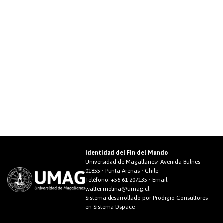
Identidad del Fin del Mundo
Universidad de Magallanes• Avenida Bulnes
01855 • Punta Arenas • Chile
Teléfono:
+56 61 207135
• Email:
walter.molina@umag.cl
Sistema desarrollado por Prodigio Consultores
en Sistema Dspace