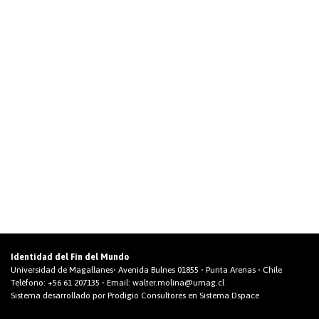
Identidad del Fin del Mundo
Universidad de Magallanes• Avenida Bulnes 01855 • Punta Arenas • Chile
Teléfono:
+56 61 207135
• Email:
walter.molina@umag.cl
Sistema desarrollado por Prodigio Consultores en Sistema Dspace