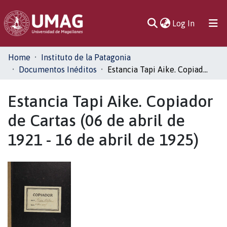
(current)
Log In
Communities
Home
Instituto de la Patagonia
& Collections
Documentos Inéditos
Estancia Tapi Aike. Copiador de Cartas (06 de abril de 1921 - 16 de abril de 1925)
All of DSpace
Estancia Tapi Aike. Copiador
de Cartas (06 de abril de
Statistics
1921 - 16 de abril de 1925)