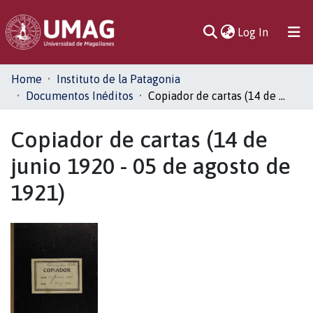
(current)
Log In
Communities
Home
Instituto de la Patagonia
& Collections
Documentos Inéditos
Copiador de cartas (14 de junio 1920 - 05 de agosto de 1921)
All of DSpace
Copiador de cartas (14 de
junio 1920 - 05 de agosto de
Statistics
1921)