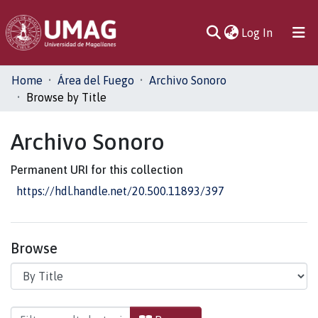
(current)
Log In
Communities
Home
Área del Fuego
Archivo Sonoro
& Collections
Browse by Title
All of DSpace
Archivo Sonoro
Permanent URI for this collection
https://hdl.handle.net/20.500.11893/397
Browse
Browsing Archivo Sonoro by Title