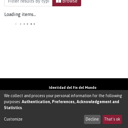
Browse
Loading items...
Identidad del Fin del Mundo
Universidad de Magallanes• Avenida Bulnes
We collect and process your personal information for the following
01855 • Punta Arenas • Chile
purposes:
Authentication, Preferences, Acknowledgement and
Teléfono:
+56 61 207135
• Email:
Statistics
.
walter.molina@umag.cl
Sistema desarrollado por Prodigio Consultores
en Sistema Dspace
Customize
Decline
That's ok