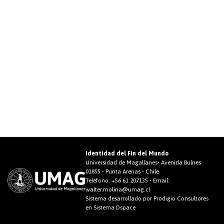
Identidad del Fin del Mundo
Universidad de Magallanes• Avenida Bulnes
01855 • Punta Arenas • Chile
Teléfono:
+56 61 207135
• Email:
walter.molina@umag.cl
Sistema desarrollado por Prodigio Consultores
en Sistema Dspace