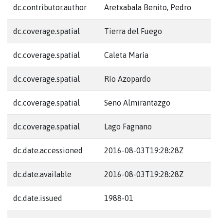
dc.contributor.author
Aretxabala Benito, Pedro
dc.coverage.spatial
Tierra del Fuego
dc.coverage.spatial
Caleta María
dc.coverage.spatial
Río Azopardo
dc.coverage.spatial
Seno Almirantazgo
dc.coverage.spatial
Lago Fagnano
dc.date.accessioned
2016-08-03T19:28:28Z
dc.date.available
2016-08-03T19:28:28Z
dc.date.issued
1988-01