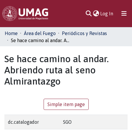
(current)
Log In
Communities
Home
Área del Fuego
Periódicos y Revistas
& Collections
Se hace camino al andar. Abriendo ruta al seno Almirantazgo
All of DSpace
Se hace camino al andar.
Abriendo ruta al seno
Statistics
Almirantazgo
Simple item page
dc.catalogador
SGO