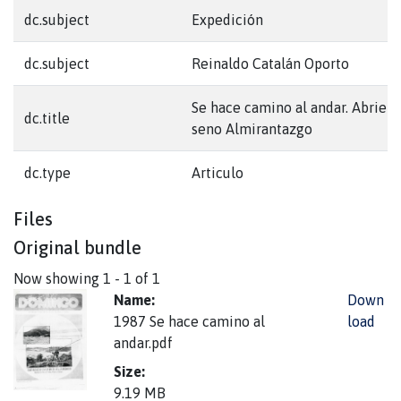
dc.subject
Expedición
dc.subject
Reinaldo Catalán Oporto
Se hace camino al andar. Abriend
dc.title
seno Almirantazgo
dc.type
Articulo
Files
Original bundle
Now showing
1 - 1 of 1
Name:
Down
1987 Se hace camino al
load
andar.pdf
Size:
9.19 MB