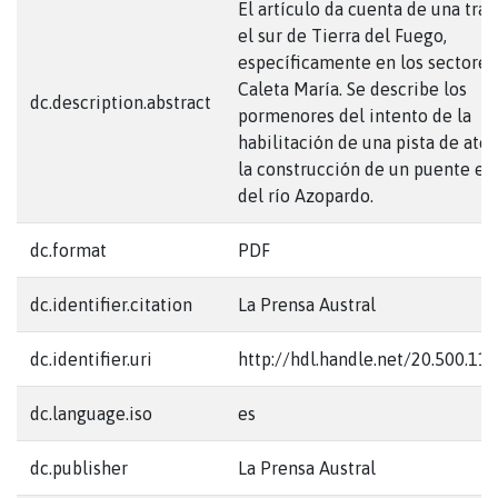
El artículo da cuenta de una trav
el sur de Tierra del Fuego,
específicamente en los sectores
Caleta María. Se describe los
dc.description.abstract
pormenores del intento de la
habilitación de una pista de ater
la construcción de un puente en 
del río Azopardo.
dc.format
PDF
dc.identifier.citation
La Prensa Austral
dc.identifier.uri
http://hdl.handle.net/20.500.1
dc.language.iso
es
dc.publisher
La Prensa Austral