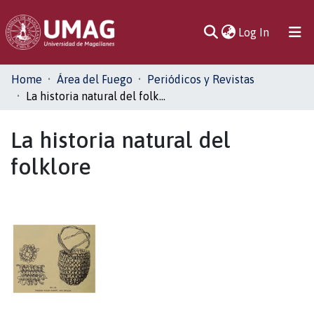
(current)
Log In
Communities
Home
Área del Fuego
Periódicos y Revistas
& Collections
La historia natural del folklore
All of DSpace
La historia natural del
folklore
Statistics