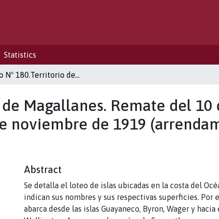
Statistics
Plano Nº 180.Territorio de Magallanes. Remate del 10 de marzo de 1920. Decreto Nº 1414 de 6 de noviembre de 1919 (arrendamiento por 15 años). Escala 1:500.000
o de Magallanes. Remate del 10
de noviembre de 1919 (arrendam
Abstract
Se detalla el loteo de islas ubicadas en la costa del Océ
indican sus nombres y sus respectivas superficies. Por e
abarca desde las islas Guayaneco, Byron, Wager y hacia el