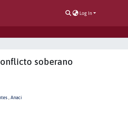
Log In
 conflicto soberano
ntes
,
Anaci