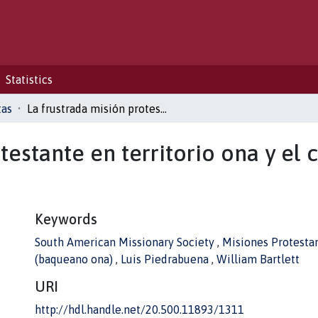
Statistics
tas
La frustrada misión protestante en territorio ona y el conflicto soberano chileno-argentino
testante en territorio ona y el
Keywords
South American Missionary Society
,
Misiones Protesta
(baqueano ona)
,
Luis Piedrabuena
,
William Bartlett
URI
http://hdl.handle.net/20.500.11893/1311