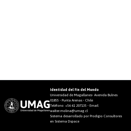
Identidad del Fin del Mundo
Universidad de Magallanes• Avenida Bulnes
01855 • Punta Arenas • Chile
Teléfono:
+56 61 207135
• Email:
walter.molina@umag.cl
Sistema desarrollado por Prodigio Consultores
en Sistema Dspace