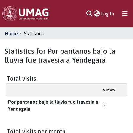
(current)
Log In
Communities
Home
Statistics
& Collections
Statistics for Por pantanos bajo la
All of DSpace
lluvia fue travesía a Yendegaia
Total visits
views
Por pantanos bajo la lluvia fue travesía a
3
Yendegaia
Total visits per month