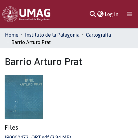
(current)
Log In
Communities
Home
Instituto de la Patagonia
Cartografía
& Collections
Barrio Arturo Prat
All of DSpace
Barrio Arturo Prat
Statistics
Files
IP0000472_OPT.pdf
(3.84 MB)