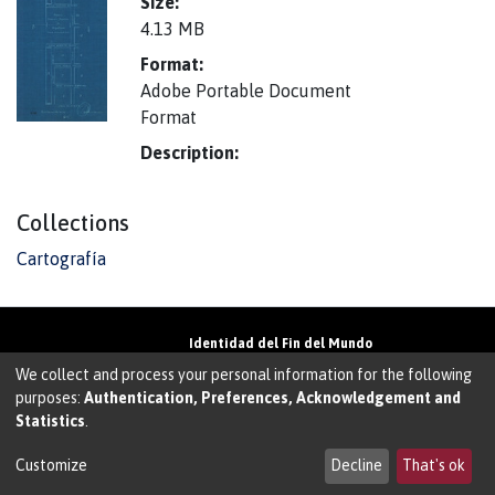
Size:
4.13 MB
Format:
Adobe Portable Document
Format
Description:
Collections
Cartografía
Identidad del Fin del Mundo
Universidad de Magallanes• Avenida Bulnes
We collect and process your personal information for the following
01855 • Punta Arenas • Chile
purposes:
Authentication, Preferences, Acknowledgement and
Teléfono:
+56 61 207135
• Email:
Statistics
.
walter.molina@umag.cl
Sistema desarrollado por Prodigio Consultores
en Sistema Dspace
Customize
Decline
That's ok