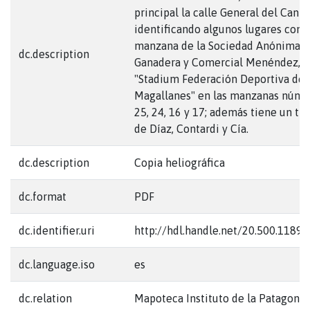
principal la calle General del Canto
identificando algunos lugares com
manzana de la Sociedad Anónima
dc.description
Ganadera y Comercial Menéndez, e
"Stadium Federación Deportiva de
Magallanes" en las manzanas núme
25, 24, 16 y 17; además tiene un ti
de Díaz, Contardi y Cía.
dc.description
Copia heliográfica
dc.format
PDF
dc.identifier.uri
http://hdl.handle.net/20.500.1189
dc.language.iso
es
dc.relation
Mapoteca Instituto de la Patagonia