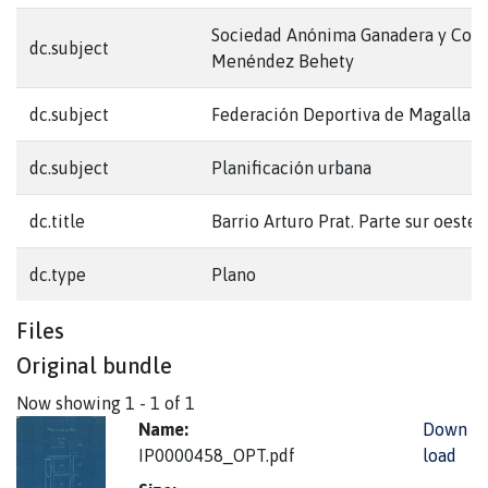
Sociedad Anónima Ganadera y Com
dc.subject
Menéndez Behety
dc.subject
Federación Deportiva de Magallan
dc.subject
Planificación urbana
dc.title
Barrio Arturo Prat. Parte sur oeste
dc.type
Plano
Files
Original bundle
Now showing
1 - 1 of 1
Name:
Down
IP0000458_OPT.pdf
load