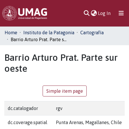
(current)
Log In
Communities
Home
Instituto de la Patagonia
Cartografía
& Collections
Barrio Arturo Prat. Parte sur oeste
All of DSpace
Barrio Arturo Prat. Parte sur
oeste
Statistics
Simple item page
dc.catalogador
rgv
dc.coverage.spatial
Punta Arenas, Magallanes, Chile