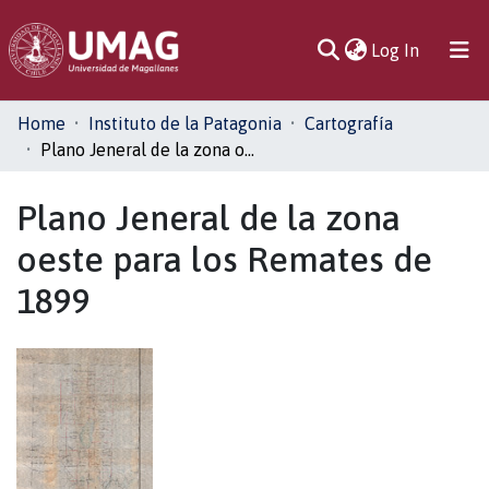
(current)
Log In
Communities
Home
Instituto de la Patagonia
Cartografía
& Collections
Plano Jeneral de la zona oeste para los Remates de 1899
All of DSpace
Plano Jeneral de la zona
oeste para los Remates de
Statistics
1899