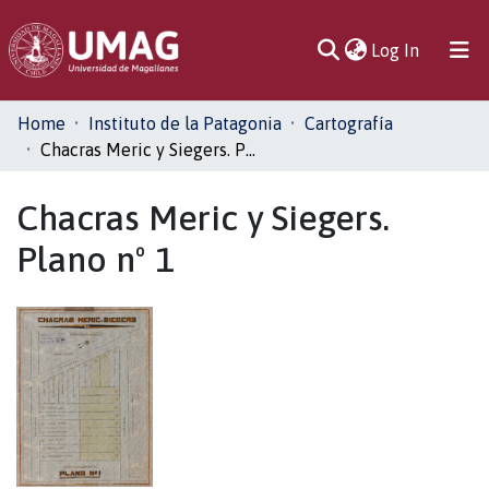
(current)
Log In
Communities
Home
Instituto de la Patagonia
Cartografía
& Collections
Chacras Meric y Siegers. Plano nº 1
All of DSpace
Chacras Meric y Siegers.
Plano nº 1
Statistics