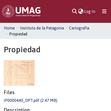
(current)
Log In
Communities
Home
Instituto de la Patagonia
Cartografía
& Collections
Propiedad
All of DSpace
Propiedad
Statistics
Files
IP0000440_OPT.pdf
(2.47 MB)
Description