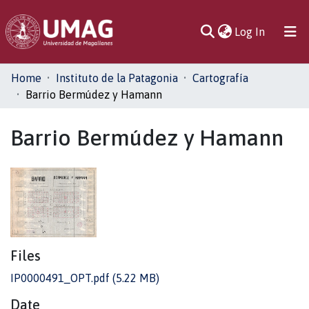
(current)
Log In
Communities
Home
Instituto de la Patagonia
Cartografía
& Collections
Barrio Bermúdez y Hamann
All of DSpace
Barrio Bermúdez y Hamann
Statistics
Files
IP0000491_OPT.pdf
(5.22 MB)
Date