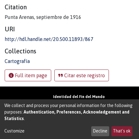
Citation
Punta Arenas, septiembre de 1916
URI
http://hdl.handle.net/20.500.11893/867
Collections
Cartografía
Full item page
Citar este registro
Identidad del Fin del Mundo
Universidad de Magallanes• Avenida Bulnes
We collect and process your personal information for the following
01855 • Punta Arenas • Chile
purposes:
Authentication, Preferences, Acknowledgement and
Teléfono:
+56 61 207135
• Email:
Statistics
.
walter.molina@umag.cl
Sistema desarrollado por Prodigio Consultores
en Sistema Dspace
Customize
Decline
That's ok