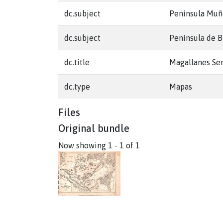
dc.subject
Península Mu
dc.subject
Península de 
dc.title
Magallanes Sen
dc.type
Mapas
Files
Original bundle
Now showing
1 - 1 of 1