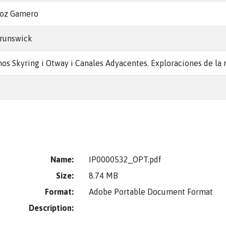
ñoz Gamero
Brunswick
os Skyring i Otway i Canales Adyacentes. Exploraciones de la 
Name:
IP0000532_OPT.pdf
Size:
8.74 MB
Format:
Adobe Portable Document Format
Description: