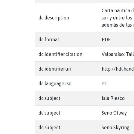
Carta náutica d
dc.description
sur y entre lo
además de las i
dc.format
PDF
dc.identifier.citation
Valparaíso: Tal
dc.identifier.uri
http://hdl.han
dc.language.iso
es
dc.subject
Isla Riesco
dc.subject
Seno Otway
dc.subject
Seno Skyring