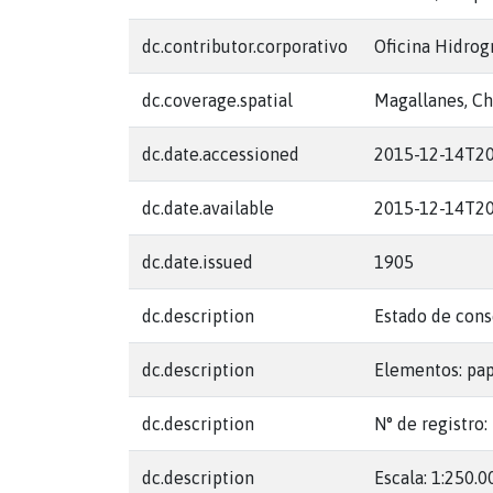
dc.contributor.corporativo
Oficina Hidrog
dc.coverage.spatial
Magallanes, Ch
dc.date.accessioned
2015-12-14T20
dc.date.available
2015-12-14T20
dc.date.issued
1905
dc.description
Estado de cons
dc.description
Elementos: pap
dc.description
N° de registro:
dc.description
Escala: 1:250.0