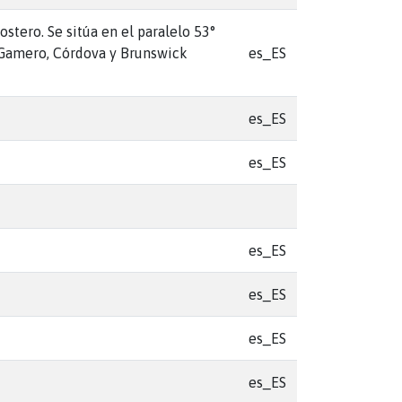
stero. Se sitúa en el paralelo 53°
z Gamero, Córdova y Brunswick
es_ES
es_ES
es_ES
es_ES
es_ES
es_ES
es_ES