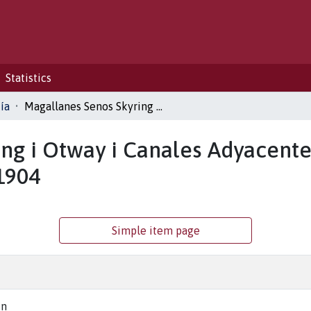
Statistics
ía
Magallanes Senos Skyring i Otway i Canales Adyacentes. Exploraciones de la marina de Chile hasta 1904
ng i Otway i Canales Adyacente
1904
Simple item page
ín