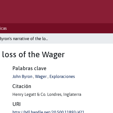
icas
Byron's narrative of the loss of the Wager
e loss of the Wager
Palabras clave
John Byron
,
Wager
,
Exploraciones
Citación
Henry Legatt & Co. Londres, Inglaterra
URI
http://hdl.handle.net/20.500.11893/421