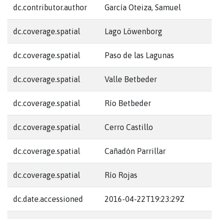
dc.contributor.author
García Oteiza, Samuel
dc.coverage.spatial
Lago Löwenborg
dc.coverage.spatial
Paso de las Lagunas
dc.coverage.spatial
Valle Betbeder
dc.coverage.spatial
Río Betbeder
dc.coverage.spatial
Cerro Castillo
dc.coverage.spatial
Cañadón Parrillar
dc.coverage.spatial
Río Rojas
dc.date.accessioned
2016-04-22T19:23:29Z