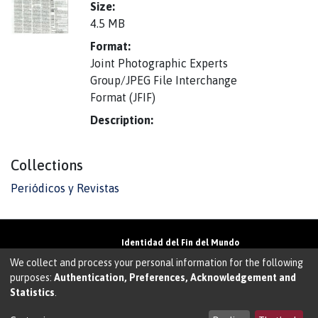
Size:
4.5 MB
Format:
Joint Photographic Experts
Group/JPEG File Interchange
Format (JFIF)
Description:
Collections
Periódicos y Revistas
Identidad del Fin del Mundo
Universidad de Magallanes• Avenida Bulnes
We collect and process your personal information for the following
01855 • Punta Arenas • Chile
purposes:
Authentication, Preferences, Acknowledgement and
Teléfono:
+56 61 207135
• Email:
Statistics
.
walter.molina@umag.cl
Sistema desarrollado por Prodigio Consultores