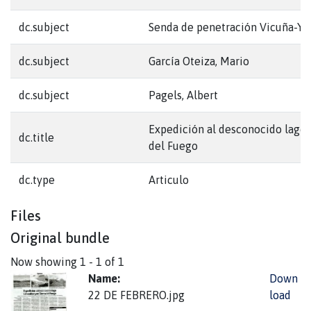
dc.subject
Senda de penetración Vicuña-Ye
dc.subject
García Oteiza, Mario
dc.subject
Pagels, Albert
Expedición al desconocido lago
dc.title
del Fuego
dc.type
Articulo
Files
Original bundle
Now showing
1 - 1 of 1
Name:
Down
22 DE FEBRERO.jpg
load