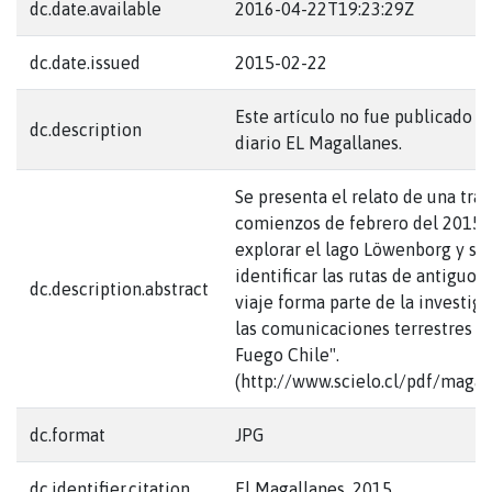
dc.date.available
2016-04-22T19:23:29Z
dc.date.issued
2015-02-22
Este artículo no fue publicado en
dc.description
diario EL Magallanes.
Se presenta el relato de una trav
comienzos de febrero del 2015 c
explorar el lago Löwenborg y su
identificar las rutas de antiguos
dc.description.abstract
viaje forma parte de la investig
las comunicaciones terrestres en
Fuego Chile".
(http://www.scielo.cl/pdf/magal
dc.format
JPG
dc.identifier.citation
El Magallanes, 2015