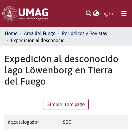
(current)
Log In
Communities
Home
Área del Fuego
Periódicos y Revistas
& Collections
Expedición al desconocido lago Löwenborg en Tierra del Fuego
All of DSpace
Expedición al desconocido
lago Löwenborg en Tierra
Statistics
del Fuego
Simple item page
dc.catalogador
SGO