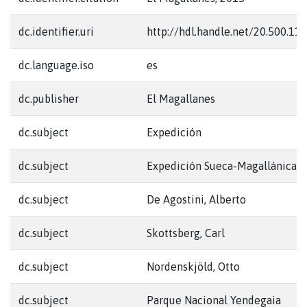
dc.identifier.uri
http://hdl.handle.net/20.500.1
dc.language.iso
es
dc.publisher
El Magallanes
dc.subject
Expedición
dc.subject
Expedición Sueca-Magallánica
dc.subject
De Agostini, Alberto
dc.subject
Skottsberg, Carl
dc.subject
Nordenskjöld, Otto
dc.subject
Parque Nacional Yendegaia