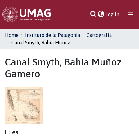
(current)
Log In
Communities
Home
Instituto de la Patagonia
Cartografía
& Collections
Canal Smyth, Bahía Muñoz Gamero
All of DSpace
Canal Smyth, Bahía Muñoz
Gamero
Statistics
Files