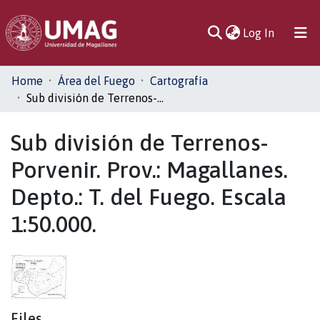
(current)
Log In
Communities
Home
Área del Fuego
Cartografía
& Collections
Sub división de Terrenos-Porvenir. Prov.: Magallanes. Depto.: T. del Fuego. Escala 1:50.000.
All of DSpace
Sub división de Terrenos-
Porvenir. Prov.: Magallanes.
Statistics
Depto.: T. del Fuego. Escala
1:50.000.
Files