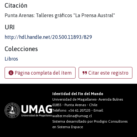
Citación
Punta Arenas: Talleres gráficos "La Prensa Austral"
URI
http://hdl.handle.net/20.500.11893/829
Colecciones
Libros
Página completa del ítem
Citar este registro
Identidad del Fin del Mundo
Universidad de Magallanes• Avenida Bulnes
01855 • Punta Arenas • Chile
Teléfono:
+56 61 207135
• Email:
walter.molina@umag.cl
Sistema desarrollado por Prodigio Consultores
en Sistema Dspace