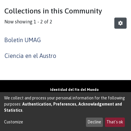
Collections in this Community
Now showing
1 - 2 of 2
Boletín UMAG
Ciencia en el Austro
Identidad del Fin del Mundo
Universidad de Magallanes• Avenida Bulnes
We collect and process your personal information for the following
01855 • Punta Arenas • Chile
purposes:
Authentication, Preferences, Acknowledgement and
Teléfono:
+56 61 207135
• Email:
Statistics
.
walter.molina@umag.cl
Sistema desarrollado por Prodigio Consultores
en Sistema Dspace
Customize
Decline
That's ok