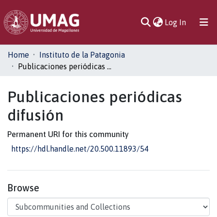
(current)
Log In
Communities
Home
Instituto de la Patagonia
& Collections
Publicaciones periódicas difusión
All of DSpace
Publicaciones periódicas
difusión
Statistics
Permanent URI for this community
https://hdl.handle.net/20.500.11893/54
Browse