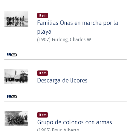
Item
Familias Onas en marcha por la
playa
(
1907
)
Furlong, Charles W.
Item
Descarga de licores
Item
Grupo de colonos con armas
(
1905
)
Bour, Alberto