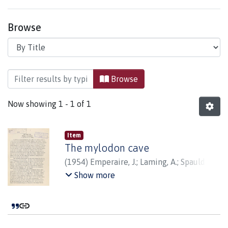
Browse
Browsing Arqueología by Title
Browse
Now showing
1 - 1 of 1
Item
The mylodon cave
(
1954
)
Emperaire, J.
;
Laming, A.
;
Spaulding,
Georgette B.
Show more