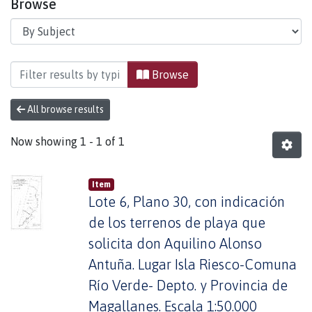
Browse
Browsing Área del Fuego by Subject "Aquilino Al
Browse
All browse results
Now showing
1 - 1 of 1
Item
Lote 6, Plano 30, con indicación
de los terrenos de playa que
solicita don Aquilino Alonso
Antuña. Lugar Isla Riesco-Comuna
Río Verde- Depto. y Provincia de
Magallanes. Escala 1:50.000