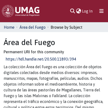
(current)
Log In
Communities
Home
Área del Fuego
Browse by Subject
& Collections
Área del Fuego
All of DSpace
Permanent URI for this community
https://hdl.handle.net/20.500.11893/394
La colección Área del Fuego es una colección de objetos
digitales colectados desde medios diversos: impresos,
manuscritos, mapas, fotografías, películas, audios. Dichos
objetos informan sobre el medioambiente, historia y
cultura de las áreas pastoriles de Magallanes, Tierra del
Fuego y las islas Malvinas o Falkland. La colección
representa el tráfico económico y la conexión geográfica,
cultural y política entre estos territorios. Del mismo