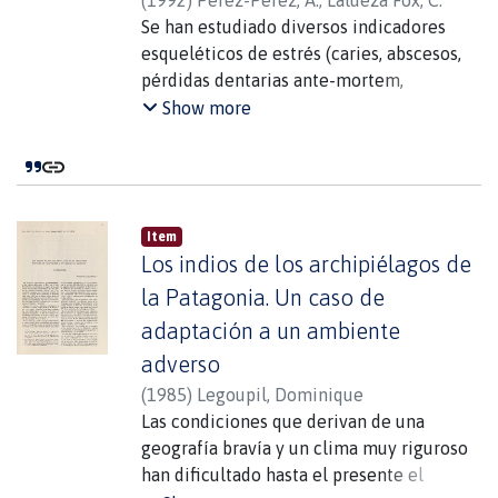
Se han estudiado diversos indicadores
esqueléticos de estrés (caries, abscesos,
pérdidas dentarias ante-mortem,
hipoplasia dental, cribra orbitalia) y el
Show more
desgaste dentario en una amplia muestra
de cráneos (n=207) de aborígenes de
Fuego-Patagonia. Las series estudiadas
proceden de diversas colecciones
Item
depositadas en museos chilenos y
Los indios de los archipiélagos de
argentinos y en el British Museum
(Natural History) de Londres. Los
la Patagonia. Un caso de
resultados obtenidos indican que los
adaptación a un ambiente
fueguinos presentaban bajas frecuencias
adverso
de patología oral. La baja frecuencia de
(
1985
)
Legoupil, Dominique
caries puede atribuirse a la dieta
Las condiciones que derivan de una
eminentemente carnívora de los
geografía bravía y un clima muy riguroso
fueguinos. El elevado desgaste dentario
han dificultado hasta el presente el
puede relacionarse con la elevada