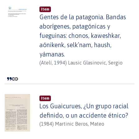
la misma. De hecho con ello, el
Item
campamento fue instalado en 1924,
Gentes de la patagonia. Bandas
recuperado en 1936 y finalmente de
nuevo en 1949. Este dato coincide con los
aborígenes, patagónicas y
últimos avistamientos de indígenas en el
fueguinas: chonos, kaweshkar,
área.
aónikenk, selk’nam, haush,
yámanas.
(
Atelí
,
1994
)
Lausic Glasinovic, Sergio
Item
Los Guaicurues, ¿Un grupo racial
definido, o un accidente étnico?
(
1984
)
Martinic Beros, Mateo