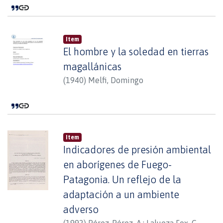
Item
El hombre y la soledad en tierras
magallánicas
(
1940
)
Melfi, Domingo
Item
Indicadores de presión ambiental
en aborígenes de Fuego-
Patagonia. Un reflejo de la
adaptación a un ambiente
adverso
(
1992
)
Pérez-Pérez, A.
;
Lalueza Fox, C.