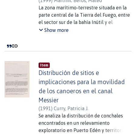
(
1999
)
Martinic Beros, Mateo
La zona marítimo-terrestre situada en la
parte central de la Tierra del Fuego, entre
el sector sur de la bahía Inútil y el
comienzo del fiordo del Almirantazgo,
Show more
conformó durante el período histórico
anterior a la colonización uno de los
territorios fronterizos de contacto y
relación entre los aborígenes Kawéskar,
Item
cazadores marinos, y los Sélknam,
Distribución de sitios e
cazadores terrestres. En este artículo,
sobre la base de diferentes evidencias
implicaciones para la movilidad
culturales, históricas y antropológicas, se
de los canoeros en el canal
postula la hipótesis de vigencia histórica
Messier
de un nuevo caso de mestizaje interétnico
(
1991
)
Curry, Patricia J.
par la Región Magallánica: los Sélkkar,
Se analiza la distribución de conchales
surgido
encontrados en un relevamiento
como consecuencia del correspondiente
exploratorio en Puerto Edén y territorios
prolongado trato entre ambos grupos.