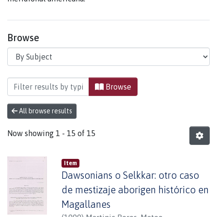
Browse
Browsing Instituto de la Patagonia by Subject "
Browse
All browse results
Now showing
1 - 15 of 15
Item
Dawsonians o Selkkar: otro caso
de mestizaje aborigen histórico en
Magallanes