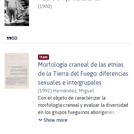
etnia alacalufe.
importancia de estas colecciones para el
(
1900
)
conocimiento de la cultura material
aónikenk y se las describe de manera
detallada.
Item
Morfología craneal de las etnias
de la Tierra del Fuego: diferencias
sexuales e intergrupales
(
1992
)
Hernández, Miguel
Con el objeto de caracterizar la
morfología craneal y evaluar la diversidad
en los grupos fueguinos aborígenes, se ha
realizado un estudio de 48 caracteres
Show more
métricos (según la metodología de
Martín) y 48 variables generadas en una