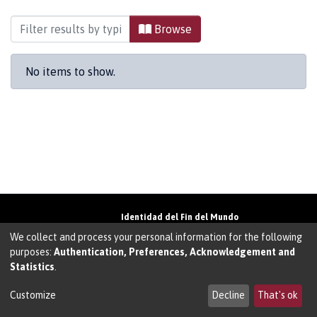
Browsing Publicaciones periódicas difusión by 
Browse
No items to show.
Identidad del Fin del Mundo
Universidad de Magallanes• Avenida Bulnes
We collect and process your personal information for the following
01855 • Punta Arenas • Chile
purposes:
Authentication, Preferences, Acknowledgement and
Teléfono:
+56 61 207135
• Email:
Statistics
.
walter.molina@umag.cl
Sistema desarrollado por Prodigio Consultores
en Sistema Dspace
Customize
Decline
That's ok