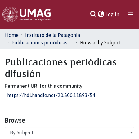
(current)
Log In
Communities
Home
Instituto de la Patagonia
& Collections
Publicaciones periódicas difusión
Browse by Subject
All of DSpace
Publicaciones periódicas
difusión
Permanent URI for this community
https://hdl.handle.net/20.500.11893/54
Browse