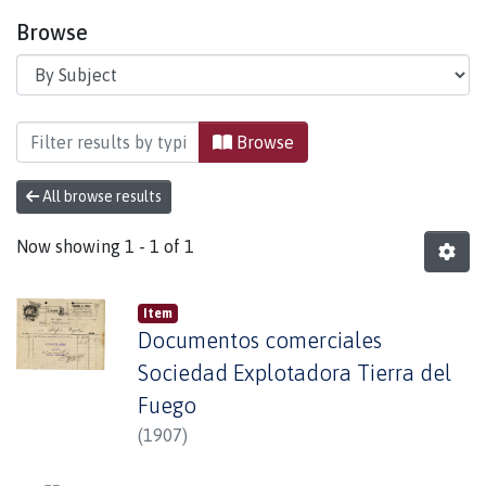
Browse
Browsing Documentos Inéditos by Subject "Bode
Browse
All browse results
Now showing
1 - 1 of 1
Item
Documentos comerciales
Sociedad Explotadora Tierra del
Fuego
(
1907
)