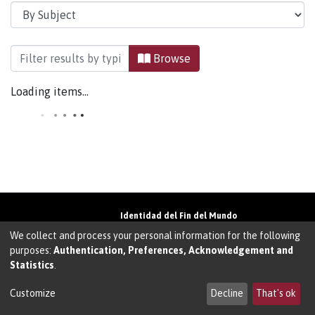
Browsing Cartografía by Subject "Bahía Lapatai
Browse
Loading items...
Identidad del Fin del Mundo
Universidad de Magallanes• Avenida Bulnes
We collect and process your personal information for the following
01855 • Punta Arenas • Chile
purposes:
Authentication, Preferences, Acknowledgement and
Teléfono:
+56 61 207135
• Email:
Statistics
.
walter.molina@umag.cl
Sistema desarrollado por Prodigio Consultores
en Sistema Dspace
Customize
Decline
That's ok