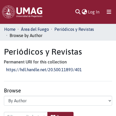
(current)
Log In
Communities
Home
Área del Fuego
Periódicos y Revistas
& Collections
Browse by Author
All of DSpace
Periódicos y Revistas
Permanent URI for this collection
https://hdl.handle.net/20.500.11893/401
Browse
Browsing Periódicos y Revistas by Author "Cañ