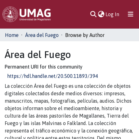
(current)
Log In
Communities
Home
Área del Fuego
Browse by Author
& Collections
Área del Fuego
All of DSpace
Permanent URI for this community
https://hdl.handle.net/20.500.11893/394
La colección Área del Fuego es una colección de objetos
digitales colectados desde medios diversos: impresos,
manuscritos, mapas, fotografías, películas, audios. Dichos
objetos informan sobre el medioambiente, historia y
cultura de las áreas pastoriles de Magallanes, Tierra del
Fuego y las islas Malvinas o Falkland. La colección
representa el tráfico económico y la conexión geográfica,
cultural y política entre estos territorios. Del mismo