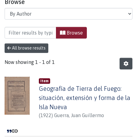
Browse
Browsing Área del Fuego by Author "Guerra, Ju
Browse
All browse results
Now showing
1 - 1 of 1
Item
Geografía de Tierra del Fuego:
situación, extensión y forma de la
Isla Nueva
(
1922
)
Guerra, Juan Guillermo