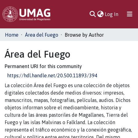
(current)
Log In
Communities
Home
Área del Fuego
Browse by Author
& Collections
Área del Fuego
All of DSpace
Permanent URI for this community
https://hdl.handle.net/20.500.11893/394
La colección Área del Fuego es una colección de objetos
digitales colectados desde medios diversos: impresos,
manuscritos, mapas, fotografías, películas, audios. Dichos
objetos informan sobre el medioambiente, historia y
cultura de las áreas pastoriles de Magallanes, Tierra del
Fuego y las islas Malvinas o Falkland. La colección
representa el tráfico económico y la conexión geográfica,
cultural y política entre estos territorios. Del mismo