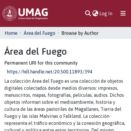
(current)
Log In
Communities
Home
Área del Fuego
Browse by Author
& Collections
Área del Fuego
All of DSpace
Permanent URI for this community
https://hdl.handle.net/20.500.11893/394
La colección Área del Fuego es una colección de objetos
digitales colectados desde medios diversos: impresos,
manuscritos, mapas, fotografías, películas, audios. Dichos
objetos informan sobre el medioambiente, historia y
cultura de las áreas pastoriles de Magallanes, Tierra del
Fuego y las islas Malvinas o Falkland. La colección
representa el tráfico económico y la conexión geográfica,
cultural y política entre estos territorios. Del mismo