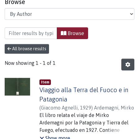
Browse
Browsing Área del Fuego by Author "Ardemagni,
Browse
All browse results
Now showing
1 - 1 of 1
Item
Viaggio alla Terra del Fuoco e in
Patagonia
(
Giacomo Agnelli
,
1929
)
Ardemagni, Mirko
El libro relata el viaje de Mirko
Ardemagni por la Patagonia y Tierra del
Fuego, efectuado en 1927. Contiene
innumerables imágenes de gran valor
Show more