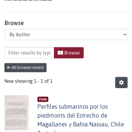
Browse
Browsing Instituto de la Patagonia by Author "Ar
Browse
All browse results
Now showing
1 - 1 of 1
Item
Perfiles submarinos por los
piedmonts del Estrecho de
Magallanes y Bahía Nassau, Chile