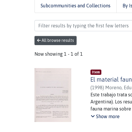
Subcommunities and Collections
By I
Browsing Instituto de la Patagonia b
All browse results
Now showing
1 - 1 of 1
Item
El material faun
(
1998
)
Moreno, Edu
Este trabajo trata s
Argentina). Los res
fauna marina sobre 
además una represe
Show more
estandarizadas. Est
continental.