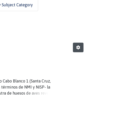
y Subject Category
io Cabo Blanco 1 (Santa Cruz,
n términos de NMI y NISP- la
stra de huesos de aves revela
nicas de procesamiento
 de la arqueología de Patagonia