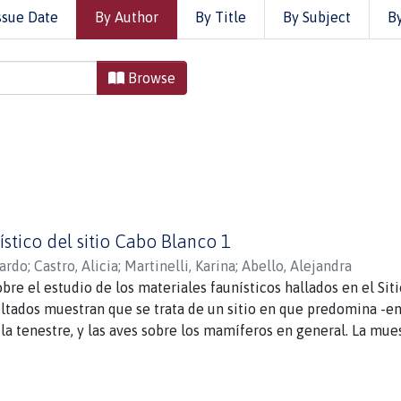
ssue Date
By Author
By Title
By Subject
B
y Author "Abello, Alejandra"
Browse
ístico del sitio Cabo Blanco 1
ardo
;
Castro, Alicia
;
Martinelli, Karina
;
Abello, Alejandra
obre el estudio de los materiales faunísticos hallados en el Sit
ultados muestran que se trata de un sitio en que predomina -e
la tenestre, y las aves sobre los mamíferos en general. La mue
ntación diferencial de partes esqueletarias, que sugieren téc
as conclusiones constituyen aportes novedosos en el contexto