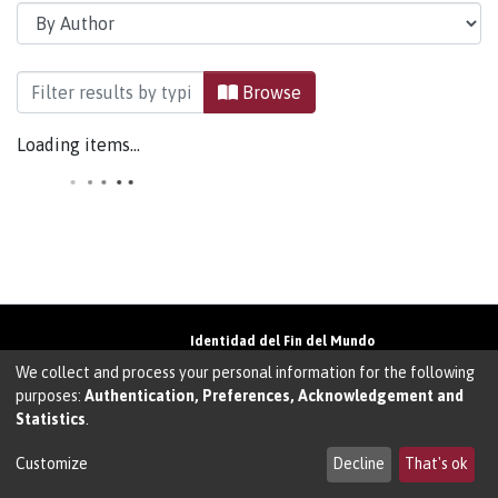
Browsing Cartografía by Author "Lefrancois, Alb
Browse
Loading items...
Identidad del Fin del Mundo
Universidad de Magallanes• Avenida Bulnes
We collect and process your personal information for the following
01855 • Punta Arenas • Chile
purposes:
Authentication, Preferences, Acknowledgement and
Teléfono:
+56 61 207135
• Email:
Statistics
.
walter.molina@umag.cl
Sistema desarrollado por Prodigio Consultores
en Sistema Dspace
Customize
Decline
That's ok